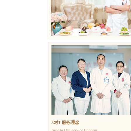
5对1 服务理念
Nine to One Service Concept