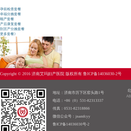
套餐优惠
孕前检查套餐
幸福分娩套餐
顺产套餐
产后康复套餐
剖宫产分娩套餐
更多套餐》
Copyright © 2016 济南艾玛妇产医院 版权所有 鲁ICP备14036030-2号
地址：济南市历下区窑头路1号
AB
电话：+86（0）531-82313337
传真：0531-82318866
微信公众号：jnamfcyy
鲁ICP备14036030号-2