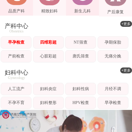
品质产科
精致妇科
新生儿科
产后康复
+更多
产科中心
Obstetrics
早孕检查
四维彩超
NT筛查
孕期保胎
产前检查
心脏彩超
唐氏筛查
无痛分娩
+更多
妇科中心
Gynecology
人工流产
妇科炎症
妇科性病
月经不调
不孕不育
妇科整形
HPV检查
早孕检查