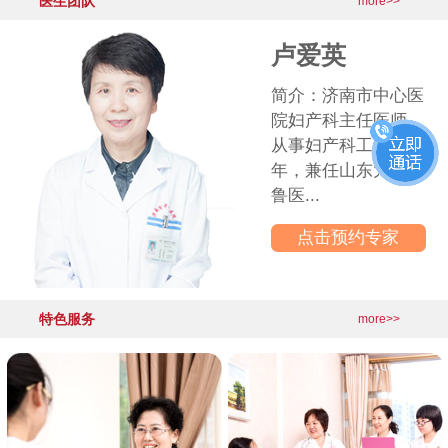
医生团队
·
产后盆底功能出现问题，你是其中
2026-06-03
more>>
更多医院动态>>
卢爱英
简介：济南市中心医
院妇产科主任医师，
从事妇产科工作30多
年，兼任山东大学齐
鲁医...
点击预约专家
特色服务
more>>