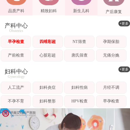
品质产科
精致妇科
新生儿科
产后康复
+更多
产科中心
Obstetrics
早孕检查
四维彩超
NT筛查
孕期保胎
产前检查
心脏彩超
唐氏筛查
无痛分娩
+更多
妇科中心
Gynecology
人工流产
妇科炎症
妇科性病
月经不调
不孕不育
妇科整形
HPV检查
早孕检查