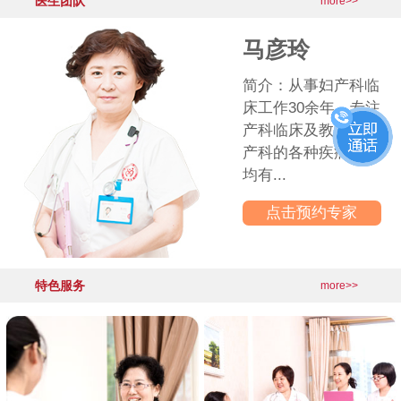
医生团队
·
产后盆底功能出现问题，你是其中
2026-06-03
more>>
更多医院动态>>
卢爱英
科临
简介：济
专注
院妇产科
，对
从事妇产科
手术
年，兼任
鲁医...
点击预
特色服务
more>>